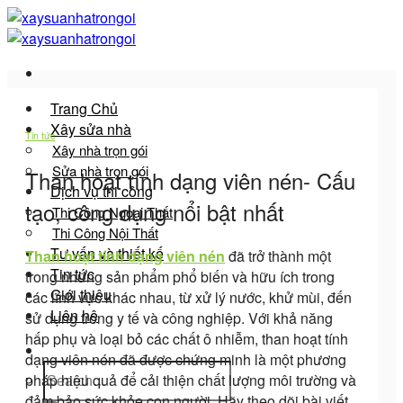
Bỏ
qua
nội
dung
Trang Chủ
Xây sửa nhà
Tin tức
Xây nhà trọn gói
Sửa nhà trọn gói
Than hoạt tính dạng viên nén- Cấu
Dịch vụ thi công
tạo, công dụng nổi bật nhất
Thi Công Ngoại Thất
Thi Công Nội Thất
Tư vấn và thiết kế
Than hoạt tính dạng viên nén
đã trở thành một
Tin tức
trong những sản phẩm phổ biến và hữu ích trong
Giới thiệu
các lĩnh vực khác nhau, từ xử lý nước, khử mùi, đến
Liên hệ
sử dụng trong y tế và công nghiệp. Với khả năng
hấp phụ và loại bỏ các chất ô nhiễm, than hoạt tính
dạng viên nén đã được chứng minh là một phương
pháp hiệu quả để cải thiện chất lượng môi trường và
đảm bảo sức khỏe con người. Hãy theo dõi bài viết